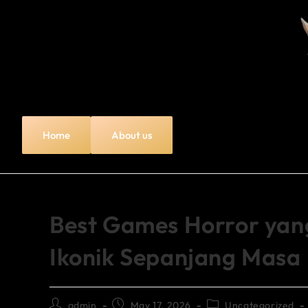
Home
About us
Best Games Horror yan
Ikonik Sepanjang Masa
admin
May 17, 2026
Uncategorized