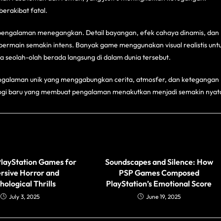
berakibat fatal.
pengalaman menegangkan. Detail bayangan, efek cahaya dinamis, dan
main semakin intens. Banyak game menggunakan visual realistis unt
a seolah-olah berada langsung di dalam dunia tersebut.
engalaman unik yang menggabungkan cerita, atmosfer, dan ketegangan
ologi baru yang membuat pengalaman menakutkan menjadi semakin nyat
PlayStation Games for
Soundscapes and Silence: How
rsive Horror and
PSP Games Composed
hological Thrills
PlayStation’s Emotional Score
July 3, 2025
June 19, 2025