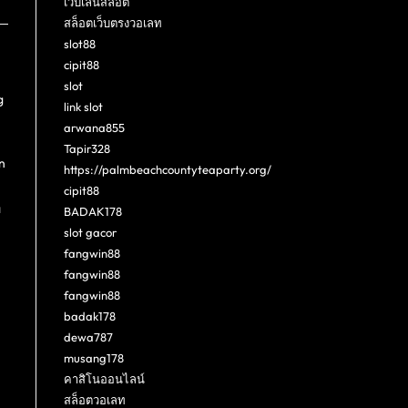
เว็บเล่นสล็อต
สล็อตเว็บตรงวอเลท
slot88
cipit88
slot
g
link slot
arwana855
Tapir328
n
https://palmbeachcountyteaparty.org/
h
cipit88
a
BADAK178
slot gacor
fangwin88
fangwin88
fangwin88
badak178
dewa787
musang178
คาสิโนออนไลน์
สล็อตวอเลท