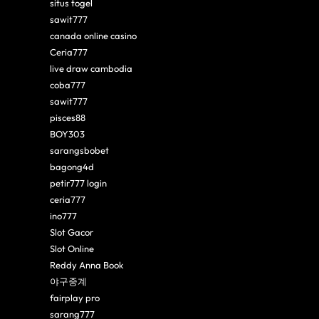
situs togel
sawit777
canada online casino
Ceria777
live draw cambodia
coba777
sawit777
pisces88
BOY303
sarangsbobet
bagong4d
petir777 login
ceria777
ino777
Slot Gacor
Slot Online
Reddy Anna Book
야구중계
fairplay pro
sarang777