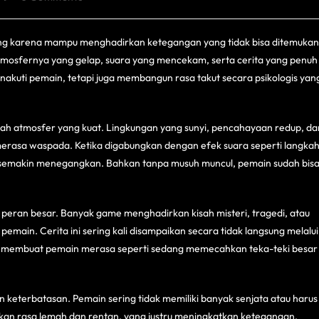
ing karena mampu menghadirkan ketegangan yang tidak bisa ditemukan
atmosfernya yang gelap, suara yang mencekam, serta cerita yang penuh
kuti pemain, tetapi juga membangun rasa takut secara psikologis yan
lah atmosfer yang kuat. Lingkungan yang sunyi, pencahayaan redup, da
erasa waspada. Ketika digabungkan dengan efek suara seperti langka
jadi semakin menegangkan. Bahkan tanpa musuh muncul, pemain sudah bis
peran besar. Banyak game menghadirkan kisah misteri, tragedi, atau
emain. Cerita ini sering kali disampaikan secara tidak langsung melalui
ni membuat pemain merasa seperti sedang memecahkan teka-teki besar
eterbatasan. Pemain sering tidak memiliki banyak senjata atau harus
kan rasa lemah dan rentan, yang justru meningkatkan ketegangan.