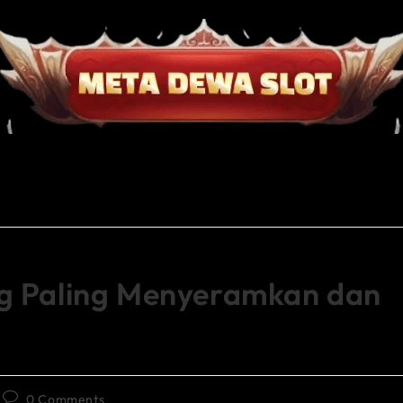
g Paling Menyeramkan dan
0 Comments