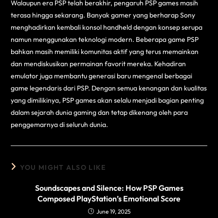
Walaupun era PSP telah berakhir, pengaruh PSP games masih
terasa hingga sekarang. Banyak gamer yang berharap Sony
menghadirkan kembali konsol handheld dengan konsep serupa
namun menggunakan teknologi modern. Beberapa game PSP
bahkan masih memiliki komunitas aktif yang terus memainkan
dan mendiskusikan permainan favorit mereka. Kehadiran
emulator juga membantu generasi baru mengenal berbagai
game legendaris dari PSP. Dengan semua kenangan dan kualitas
yang dimilikinya, PSP games akan selalu menjadi bagian penting
dalam sejarah dunia gaming dan tetap dikenang oleh para
penggemarnya di seluruh dunia.
YOU MIGHT ALSO LIKE
Soundscapes and Silence: How PSP Games
Composed PlayStation’s Emotional Score
June 19, 2025