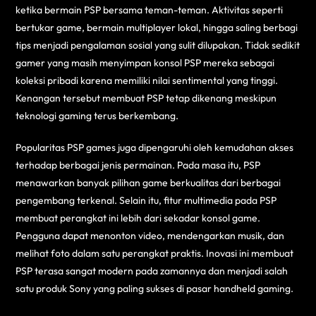
ketika bermain PSP bersama teman-teman. Aktivitas seperti
bertukar game, bermain multiplayer lokal, hingga saling berbagi
tips menjadi pengalaman sosial yang sulit dilupakan. Tidak sedikit
gamer yang masih menyimpan konsol PSP mereka sebagai
koleksi pribadi karena memiliki nilai sentimental yang tinggi.
Kenangan tersebut membuat PSP tetap dikenang meskipun
teknologi gaming terus berkembang.
Popularitas PSP games juga dipengaruhi oleh kemudahan akses
terhadap berbagai jenis permainan. Pada masa itu, PSP
menawarkan banyak pilihan game berkualitas dari berbagai
pengembang terkenal. Selain itu, fitur multimedia pada PSP
membuat perangkat ini lebih dari sekadar konsol game.
Pengguna dapat menonton video, mendengarkan musik, dan
melihat foto dalam satu perangkat praktis. Inovasi ini membuat
PSP terasa sangat modern pada zamannya dan menjadi salah
satu produk Sony yang paling sukses di pasar handheld gaming.