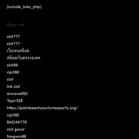
[include_links_php]
Blog roll
slot777
slot777
เว็บเล่นสล็อต
สล็อตเว็บตรงวอเลท
slot88
cipit88
slot
link slot
arwana855
Tapir328
https://palmbeachcountyteaparty.org/
cipit88
BADAK178
slot gacor
fangwin88