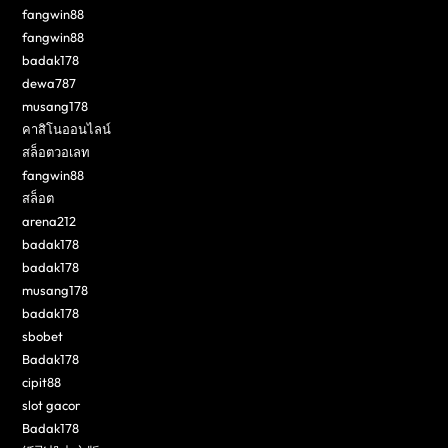
fangwin88
fangwin88
badak178
dewa787
musang178
คาสิโนออนไลน์
สล็อตวอเลท
fangwin88
สล็อต
arena212
badak178
badak178
musang178
badak178
sbobet
Badak178
cipit88
slot gacor
Badak178