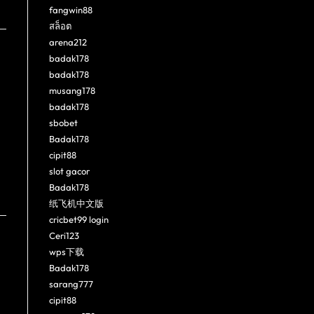
fangwin88
สล็อต
arena212
badak178
badak178
musang178
badak178
sbobet
Badak178
cipit88
slot gacor
Badak178
纸飞机中文版
cricbet99 login
Ceri123
wps下载
Badak178
sarang777
cipit88