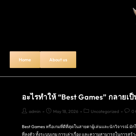
Home
About us
อะไรทำให้ “Best Games” กลายเป
admin
May 18, 2026
Uncategorized
0
Best Games หรือเกมที่ดีที่สุดในสายตาผู้เล่นและนักวิจารณ์ 
ที่ลงตัว ทั้งระบบเกม การเล่าเรื่อง และความสามารถในการสร้างอา