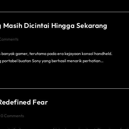
 Masih Dicintai Hingga Sekarang
Comments
 banyak gamer, terutama pada era kejayaan konsol handheld.
 portabel buatan Sony yang berhasil menarik perhatian…
Redefined Fear
0 Comments