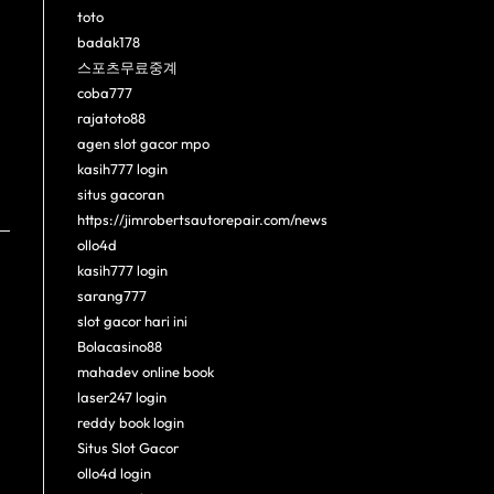
toto
badak178
스포츠무료중계
coba777
rajatoto88
agen slot gacor mpo
kasih777 login
situs gacoran
https://jimrobertsautorepair.com/news
ollo4d
kasih777 login
sarang777
slot gacor hari ini
Bolacasino88
mahadev online book
laser247 login
reddy book login
Situs Slot Gacor
ollo4d login