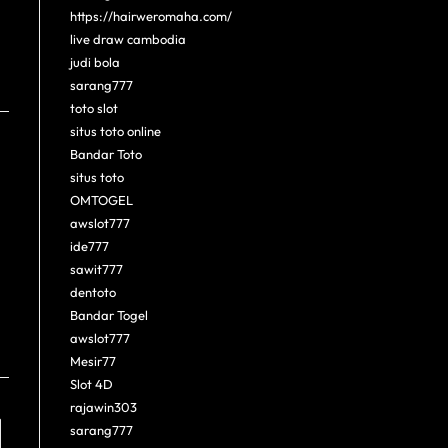
https://hairweromaha.com/
live draw cambodia
judi bola
sarang777
toto slot
situs toto online
Bandar Toto
situs toto
OMTOGEL
awslot777
ide777
sawit777
dentoto
Bandar Togel
awslot777
Mesir77
Slot 4D
rajawin303
sarang777