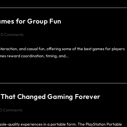
ames for Group Fun
0 Comments
teraction, and casual fun, offering some of the best games for players
mes reward coordination, timing, and…
n That Changed Gaming Forever
0 Comments
le-quality experiences in a portable form. The PlayStation Portable