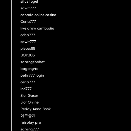
situs togel
sawit777
canada online casino
Ceria777
live draw cambodia
coba777
sawit777
pisces88
BOY303
sarangsbobet
bagong4d
petir777 login
ceria777
ino777
Slot Gacor
Slot Online
Reddy Anna Book
야구중계
fairplay pro
sarang777