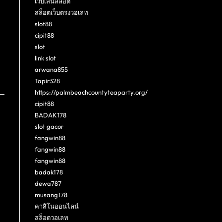
เว็บเล่นสล็อต
สล็อตเว็บตรงวอเลท
slot88
cipit88
slot
link slot
arwana855
Tapir328
https://palmbeachcountyteaparty.org/
cipit88
BADAK178
slot gacor
fangwin88
fangwin88
fangwin88
badak178
dewa787
musang178
คาสิโนออนไลน์
สล็อตวอเลท