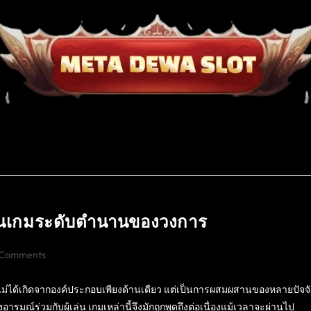
็นเกมระดับตำนานของวงการ
 Comments
มักไม่ได้เกิดจากองค์ประกอบเพียงด้านเดียว แต่เป็นการผสมผสานของหลายปัจจ
รมณ์ร่วมกับผู้เล่น เกมเหล่านี้จึงมักถูกพูดถึงต่อเนื่องแม้เวลาจะผ่านไป