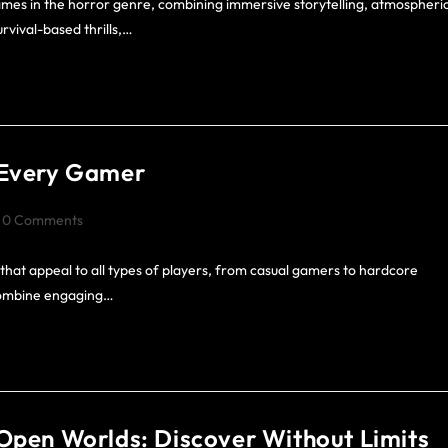
mes in the horror genre, combining immersive storytelling, atmospheri
rvival-based thrills,…
 Every Gamer
0 Comments
hat appeal to all types of players, from casual gamers to hardcore
 combine engaging…
Open Worlds: Discover Without Limits