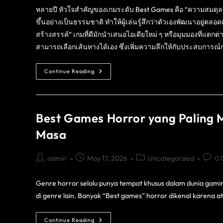
หลายปี หัวใจสำคัญของเกมระดับ Best Games คือ “ความสมดุลของเก
ขึ้นอย่างเป็นธรรมชาติ ทำให้ผู้เล่นรู้สึกว่าตัวเองพัฒนาอยู่ตลอ
สร้างสรรค์” เกมที่ดีมักนำเสนอไอเดียใหม่ ๆ หรือมุมมองที่แตกต่างจ
สามารถเลือกเส้นทางได้เอง ซึ่งเพิ่มความลึกให้กับประสบการณ์กา
Continue Reading
Best Games Horror yang Paling 
Masa
admin
May 17, 2026
Uncategorized
0 
Genre horror selalu punya tempat khusus dalam dunia gam
di genre lain. Banyak “Best games” horror dikenal karena 
Continue Reading