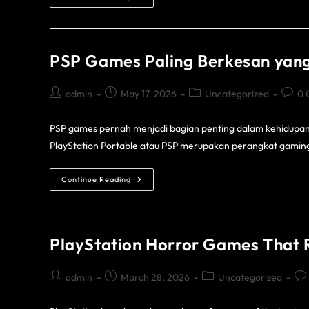
PSP Games Paling Berkesan yang
admin
May 17, 2026
Uncategorized
0 
PSP games pernah menjadi bagian penting dalam kehidupan
PlayStation Portable atau PSP merupakan perangkat gaming
Continue Reading
PlayStation Horror Games That 
admin
March 28, 2026
Uncategorized