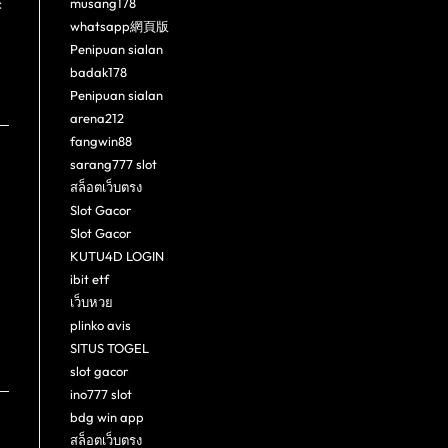
c
musang178
whatsapp網頁版
Penipuan sialan
badak178
Penipuan sialan
arena212
fangwin88
sarang777 slot
สล็อตเว็บตรง
Slot Gacor
Slot Gacor
KUTU4D LOGIN
ibit etf
เว็บหวย
plinko avis
SITUS TOGEL
slot gacor
ino777 slot
bdg win app
สล็อตเว็บตรง